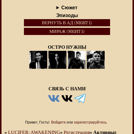
Сюжет
Эпизоды
ВЕРНУТЬ В АД (NIGHT 1)
МИРАЖ (NIGHT 1)
ОСТРО НУЖНЫ
СВЯЗЬ С НАМИ
Привет, Гость!
Войдите
или
зарегистрируйтесь
.
»
LUCIFER: AWAKENING
»
Рᴇᴦиᴄᴛᴩᴀция
»
Аᴋᴛиʙныᴇ