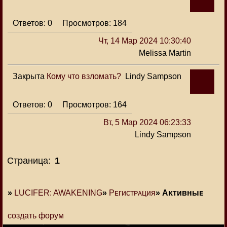
0
184
Чт, 14 Мар 2024 10:30:40
Melissa Martin
Закрыта
Кому что взломать?
Lindy Sampson
0
164
Вт, 5 Мар 2024 06:23:33
Lindy Sampson
Страница:
1
»
LUCIFER: AWAKENING
»
Рᴇᴦиᴄᴛᴩᴀция
»
Аᴋᴛиʙныᴇ
создать форум